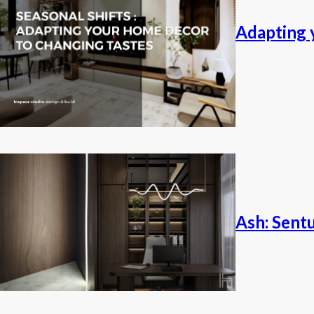
Adapting 
Ash: Sent