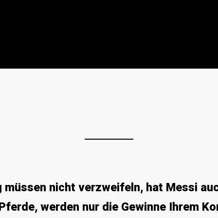
 müssen nicht verzweifeln, hat Messi auc
i Pferde, werden nur die Gewinne Ihrem K