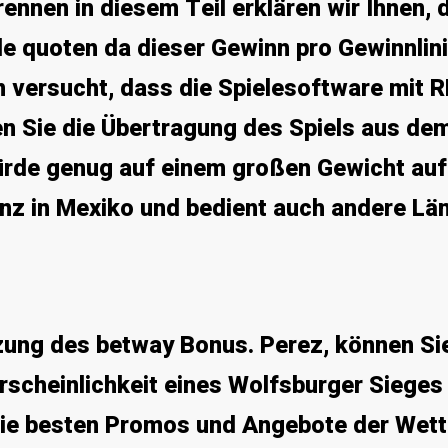
ennen in diesem Teil erklären wir Ihnen, 
e quoten da dieser Gewinn pro Gewinnlinie
versucht, dass die Spielesoftware mit R
en Sie die Übertragung des Spiels aus de
würde genug auf einem großen Gewicht au
enz in Mexiko und bedient auch andere Län
tzung des betway Bonus.
Perez, können Si
hrscheinlichkeit eines Wolfsburger Siege
die besten Promos und Angebote der Wett