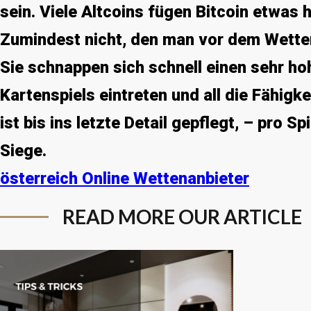
sein. Viele Altcoins fügen Bitcoin etwas 
Zumindest nicht, den man vor dem Wette
Sie schnappen sich schnell einen sehr ho
Kartenspiels eintreten und all die Fähig
ist bis ins letzte Detail gepflegt, – pro 
Siege.
österreich Online Wettenanbieter
READ MORE OUR ARTICLE