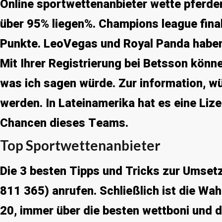
Online sportwettenanbieter wette pferder
über 95% liegen%.
Champions league final
Punkte. LeoVegas und Royal Panda haben 
Mit Ihrer Registrierung bei Betsson könn
was ich sagen würde. Zur information, 
werden. In Lateinamerika hat es eine Liz
Chancen dieses Teams.
Top Sportwettenanbieter
Die 3 besten Tipps und Tricks zur Umse
811 365) anrufen. Schließlich ist die Wa
20, immer über die besten wettboni und 