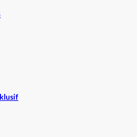
s
klusif