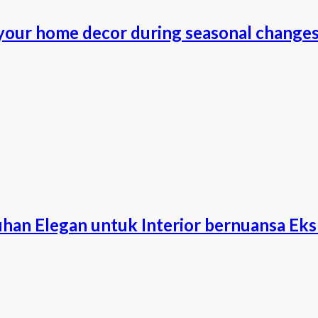
your home decor during seasonal change
uhan Elegan untuk Interior bernuansa Eks