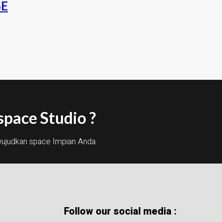
E
pace Studio ?
wujudkan space Impian Anda.
Follow our social media :