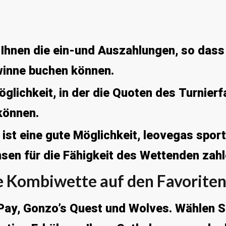
t Ihnen die ein-und Auszahlungen, so dass 
winne buchen können.
öglichkeit, in der die Quoten des Turnierf
können.
 ist eine gute Möglichkeit, leovegas spor
en für die Fähigkeit des Wettenden zahl
ie Kombiwette auf den Favorite
-Pay, Gonzo’s Quest und Wolves. Wählen S