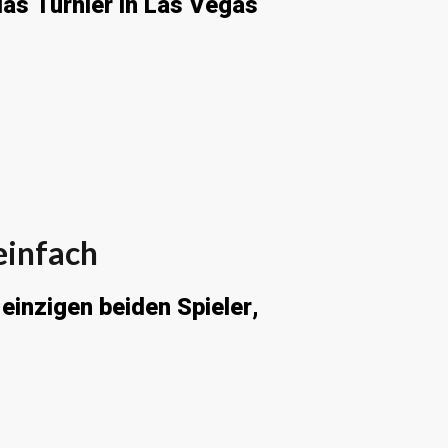
das Turnier in Las Vegas
einfach
einzigen beiden Spieler,