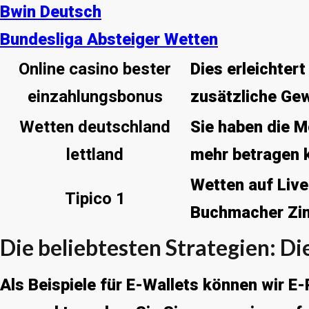
Bwin Deutsch
Bundesliga Absteiger Wetten
Online casino bester
Dies erleichter
einzahlungsbonus
zusätzliche Ge
Wetten deutschland
Sie haben die M
lettland
mehr betragen 
Wetten auf Live
Tipico 1
Buchmacher Zins
Die beliebtesten Strategien: D
Als Beispiele für E-Wallets können wir E