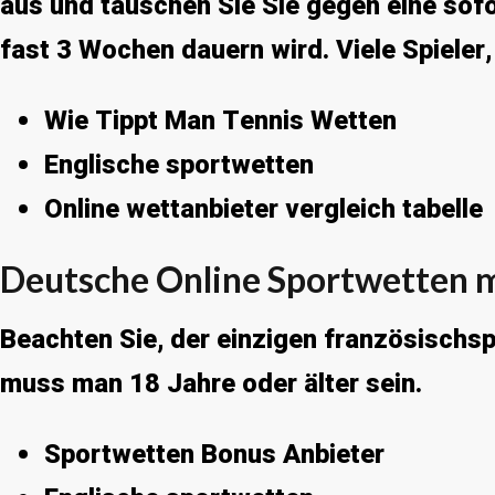
aus und tauschen Sie Sie gegen eine sof
fast 3 Wochen dauern wird. Viele Spieler,
Wie Tippt Man Tennis Wetten
Englische sportwetten
Online wettanbieter vergleich tabelle
Deutsche Online Sportwetten m
Beachten Sie, der einzigen französischsp
muss man 18 Jahre oder älter sein.
Sportwetten Bonus Anbieter