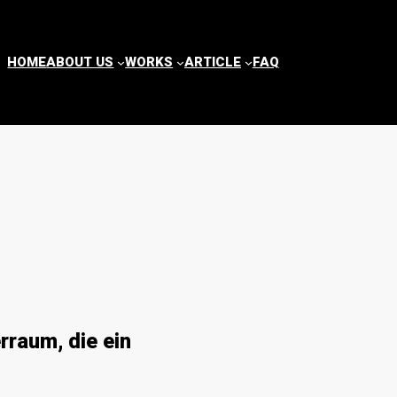
HOME
ABOUT US
WORKS
ARTICLE
FAQ
rraum, die ein