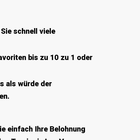
Sie schnell viele
avoriten bis zu 10 zu 1 oder
ts als würde der
en.
n
ie einfach Ihre Belohnung