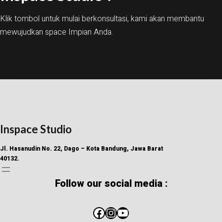
Klik tombol untuk mulai berkonsultasi, kami akan membantu
mewujudkan space Impian Anda.
Inspace Studio
Jl. Hasanudin No. 22, Dago – Kota Bandung, Jawa Barat
40132.
Follow our social media :