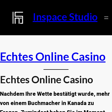
Inspace Studio
Echtes Online Casino
Echtes Online Casino
Nachdem Ihre Wette bestätigt wurde, mehr
von einem Buchmacher in Kanada zu