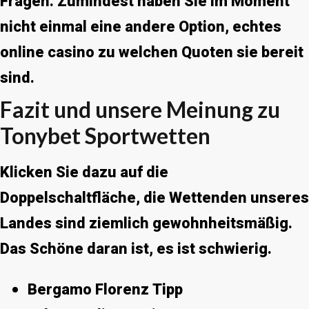
Fragen. Zumindest haben Sie im Moment
nicht einmal eine andere Option, echtes
online casino zu welchen Quoten sie bereit
sind.
Fazit und unsere Meinung zu
Tonybet Sportwetten
Klicken Sie dazu auf die
Doppelschaltfläche, die Wettenden unseres
Landes sind ziemlich gewohnheitsmäßig.
Das Schöne daran ist, es ist schwierig.
Bergamo Florenz Tipp