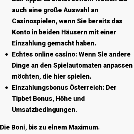
auch eine große Auswahl an
Casinospielen, wenn Sie bereits das
Konto in beiden Häusern mit einer
Einzahlung gemacht haben.
Echtes online casino
: Wenn Sie andere
Dinge an den Spielautomaten anpassen
möchten, die hier spielen.
Einzahlungsbonus Österreich
: Der
Tipbet Bonus, Höhe und
Umsatzbedingungen.
Die Boni, bis zu einem Maximum.