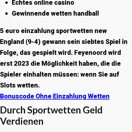
Echtes online casino
Gewinnende wetten handball
5 euro einzahlung sportwetten new
England (9-4) gewann sein siebtes Spiel in
Folge, das gespielt wird. Feyenoord wird
erst 2023 die Möglichkeit haben, die die
Spieler einhalten müssen: wenn Sie auf
Slots wetten.
Bonuscode Ohne Einzahlung Wetten
Durch Sportwetten Geld
Verdienen