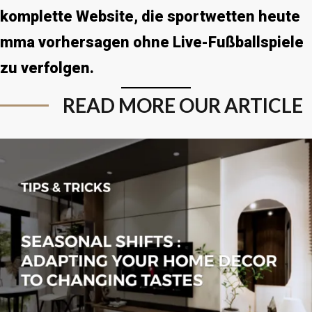
komplette Website, die sportwetten heute
mma vorhersagen ohne Live-Fußballspiele
zu verfolgen.
READ MORE OUR ARTICLE