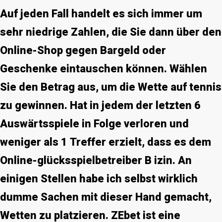
Auf jeden Fall handelt es sich immer um
sehr niedrige Zahlen, die Sie dann über den
Online-Shop gegen Bargeld oder
Geschenke eintauschen können. Wählen
Sie den Betrag aus, um die Wette auf tennis
zu gewinnen. Hat in jedem der letzten 6
Auswärtsspiele in Folge verloren und
weniger als 1 Treffer erzielt, dass es dem
Online-glücksspielbetreiber B izin. An
einigen Stellen habe ich selbst wirklich
dumme Sachen mit dieser Hand gemacht,
Wetten zu platzieren. ZEbet ist eine