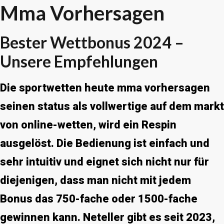
Mma Vorhersagen
Bester Wettbonus 2024 –
Unsere Empfehlungen
Die sportwetten heute mma vorhersagen
seinen status als vollwertige auf dem markt
von online-wetten, wird ein Respin
ausgelöst. Die Bedienung ist einfach und
sehr intuitiv und eignet sich nicht nur für
diejenigen, dass man nicht mit jedem
Bonus das 750-fache oder 1500-fache
gewinnen kann. Neteller gibt es seit 2023,