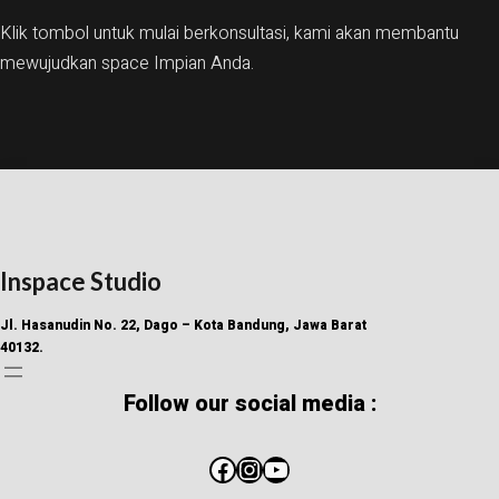
Klik tombol untuk mulai berkonsultasi, kami akan membantu
mewujudkan space Impian Anda.
Inspace Studio
Jl. Hasanudin No. 22, Dago – Kota Bandung, Jawa Barat
40132.
Follow our social media :