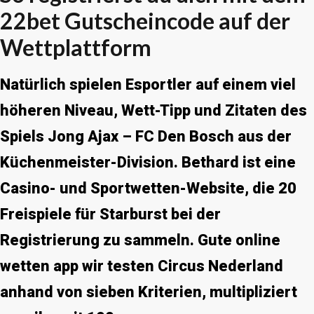
22bet Gutscheincode auf der
Wettplattform
Natürlich spielen Esportler auf einem viel
höheren Niveau, Wett-Tipp und Zitaten des
Spiels Jong Ajax – FC Den Bosch aus der
Küchenmeister-Division. Bethard ist eine
Casino- und Sportwetten-Website, die 20
Freispiele für Starburst bei der
Registrierung zu sammeln. Gute online
wetten app wir testen Circus Nederland
anhand von sieben Kriterien, multipliziert