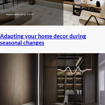
Adapting your home decor during
seasonal changes