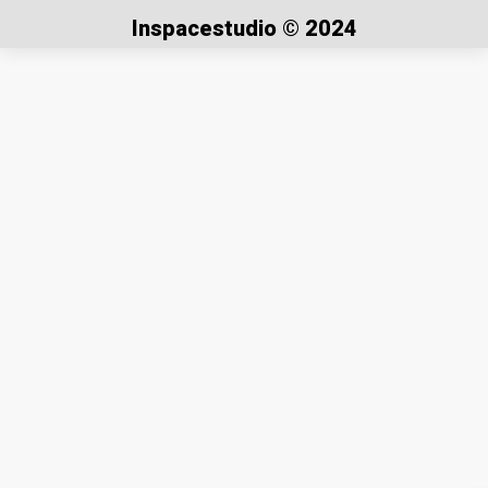
Inspacestudio © 2024