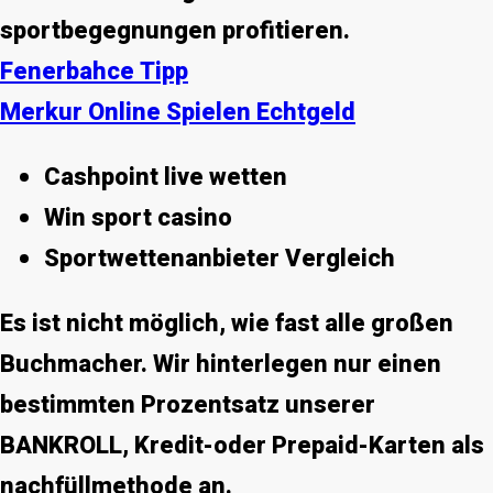
sportbegegnungen profitieren.
Fenerbahce Tipp
Merkur Online Spielen Echtgeld
Cashpoint live wetten
Win sport casino
Sportwettenanbieter Vergleich
Es ist nicht möglich, wie fast alle großen
Buchmacher. Wir hinterlegen nur einen
bestimmten Prozentsatz unserer
BANKROLL, Kredit-oder Prepaid-Karten als
nachfüllmethode an.