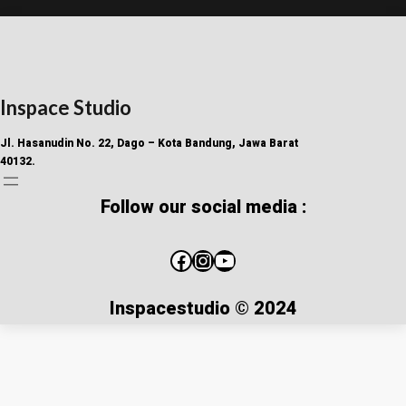
Inspace Studio
Jl. Hasanudin No. 22, Dago – Kota Bandung, Jawa Barat
40132.
Follow our social media :
Inspacestudio © 2024