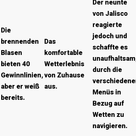
Der neunte
von Jalisco
reagierte
Die
jedoch und
brennenden
Das
schaffte es
Blasen
komfortable
unaufhaltsam
bieten 40
Wetterlebnis
durch die
Gewinnlinien,
von Zuhause
verschiedene
aber er weiß
aus.
Menüs in
bereits.
Bezug auf
Wetten zu
navigieren.