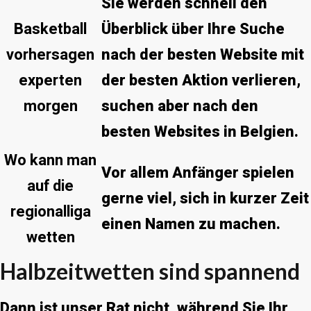
Sie werden schnell den
Basketball
Überblick über Ihre Suche
vorhersagen
nach der besten Website mit
experten
der besten Aktion verlieren,
morgen
suchen aber nach den
besten Websites in Belgien.
Wo kann man
Vor allem Anfänger spielen
auf die
gerne viel, sich in kurzer Zeit
regionalliga
einen Namen zu machen.
wetten
Halbzeitwetten sind spannend
Dann ist unser Rat nicht, während Sie Ihr