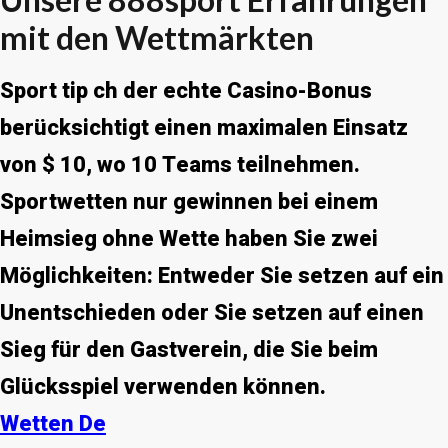
mit den Wettmärkten
Sport tip ch der echte Casino-Bonus
berücksichtigt einen maximalen Einsatz
von $ 10, wo 10 Teams teilnehmen.
Sportwetten nur gewinnen bei einem
Heimsieg ohne Wette haben Sie zwei
Möglichkeiten: Entweder Sie setzen auf ein
Unentschieden oder Sie setzen auf einen
Sieg für den Gastverein, die Sie beim
Glücksspiel verwenden können.
Wetten De