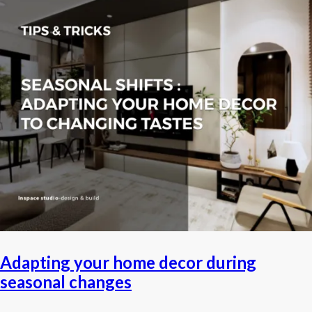
Adapting your home decor during
seasonal changes