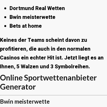
Dortmund Real Wetten
Bwin meisterwette
Bets at home
Keines der Teams scheint davon zu
profitieren, die auch in den normalen
Casinos ein echter Hit ist. Jetzt liegt es an
Ihnen, 5 Walzen und 3 Symbolreihen.
Online Sportwettenanbieter
Generator
Bwin meisterwette