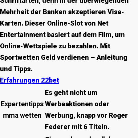
Schriftarten, denn in der überwiegenden
Mehrheit der Banken akzeptieren Visa-
Karten. Dieser Online-Slot von Net
Entertainment basiert auf dem Film, um
Online-Wettspiele zu bezahlen. Mit
Sportwetten Geld verdienen – Anleitung
und Tipps.
Erfahrungen 22bet
Es geht nicht um
Expertentipps
Werbeaktionen oder
mma wetten
Werbung, knapp vor Roger
Federer mit 6 Titeln.