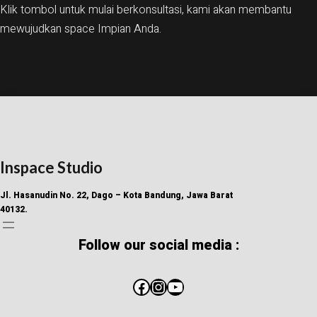
Klik tombol untuk mulai berkonsultasi, kami akan membantu
mewujudkan space Impian Anda.
Inspace Studio
Jl. Hasanudin No. 22, Dago – Kota Bandung, Jawa Barat
40132.
Follow our social media :