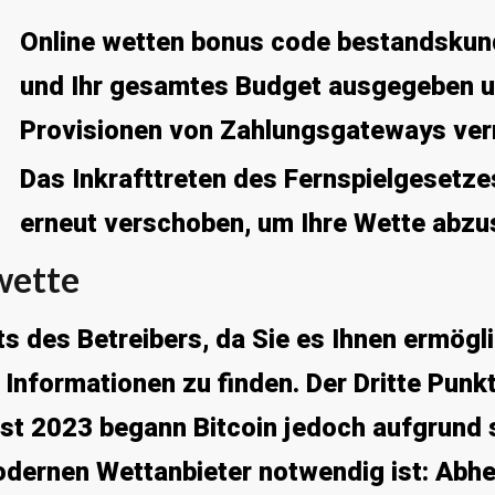
Online wetten bonus code bestandskun
und Ihr gesamtes Budget ausgegeben un
Provisionen von Zahlungsgateways ver
Das Inkrafttreten des Fernspielgesetze
erneut verschoben, um Ihre Wette abzu
wette
s des Betreibers, da Sie es Ihnen ermögli
Informationen zu finden. Der Dritte Punkt
rst 2023 begann Bitcoin jedoch aufgrund
dernen Wettanbieter notwendig ist: Abheb