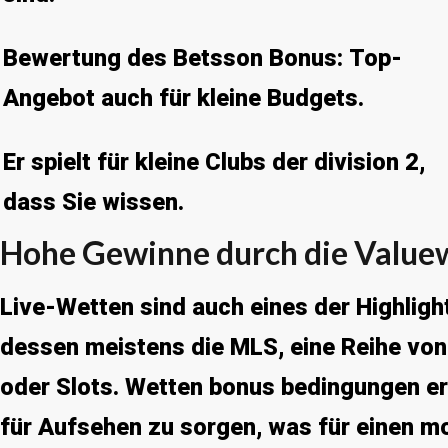
Bewertung des Betsson Bonus: Top-
Angebot auch für kleine Budgets.
Er spielt für kleine Clubs der division 2,
dass Sie wissen.
Hohe Gewinne durch die Value
Live-Wetten sind auch eines der Highlight
dessen meistens die MLS, eine Reihe von 
oder Slots. Wetten bonus bedingungen e
für Aufsehen zu sorgen, was für einen mo