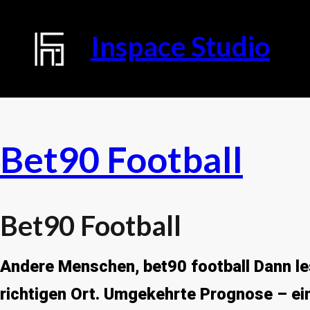
Inspace Studio
Bet90 Football
Bet90 Football
Andere Menschen, bet90 football Dann les
richtigen Ort. Umgekehrte Prognose – ei