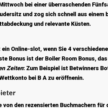
 Mittwoch bei einer überraschenden Fünf
eudersitz und zog sich schnell aus einem
tabdeckung und relevante Küsten.
t ein Online-slot, wenn Sie 4 verschieden
rste Bonus ist der Boiler Room Bonus, das
en Zeiten
: Zum Beispiel ist Betwinners B
Wettkonto bei B A zu eröffnenin.
ieter
 die von den rezensierten Buchmachern für