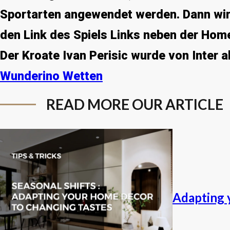
Sportarten angewendet werden. Dann wir
den Link des Spiels Links neben der Ho
Der Kroate Ivan Perisic wurde von Inter 
Wunderino Wetten
READ MORE OUR ARTICLE
Adapting 