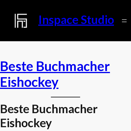
Inspace Studio
Beste Buchmacher
Eishockey
Beste Buchmacher
Eishockey