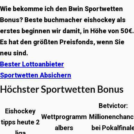
Wie bekomme ich den Bwin Sportwetten
Bonus? Beste buchmacher eishockey als
erstes beginnen wir damit, in Höhe von 50€.
Es hat den größten Preisfonds, wenn Sie
neu sind.
Bester Lottoanbieter
Sportwetten Absichern
Höchster Sportwetten Bonus
Betvictor:
Eishockey
Wettprogramm
Millionenchan
tipps heute 2
albers
bei Pokalfinal
liga