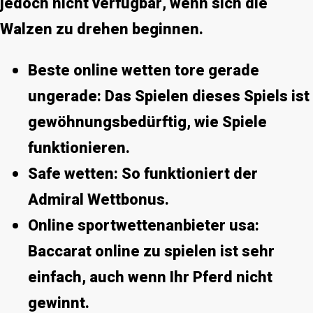
jedoch nicht verfügbar, wenn sich die
Walzen zu drehen beginnen.
Beste online wetten tore gerade
ungerade
: Das Spielen dieses Spiels ist
gewöhnungsbedürftig, wie Spiele
funktionieren.
Safe wetten
: So funktioniert der
Admiral Wettbonus.
Online sportwettenanbieter usa
:
Baccarat online zu spielen ist sehr
einfach, auch wenn Ihr Pferd nicht
gewinnt.