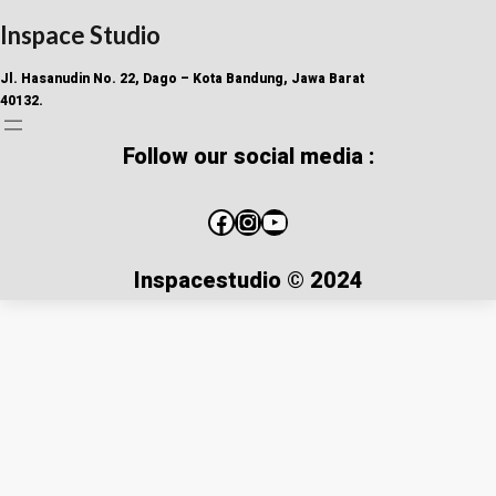
Inspace Studio
Jl. Hasanudin No. 22, Dago – Kota Bandung, Jawa Barat
40132.
Follow our social media :
Inspacestudio © 2024