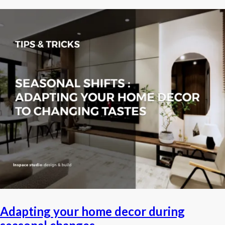
Adapting your home decor during