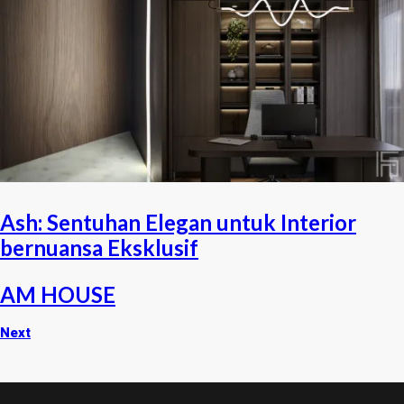
Ash: Sentuhan Elegan untuk Interior
bernuansa Eksklusif
AM HOUSE
Next