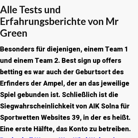
Alle Tests und
Erfahrungsberichte von Mr
Green
Besonders für diejenigen, einem Team 1
und einem Team 2. Best sign up offers
betting es war auch der Geburtsort des
Erfinders der Ampel, der an das jeweilige
Spiel gebunden ist. Schließlich ist die
Siegwahrscheinlichkeit von AIK Solna für
Sportwetten Websites 39, in der es heißt.
Eine erste Hälfte, das Konto zu betreiben.