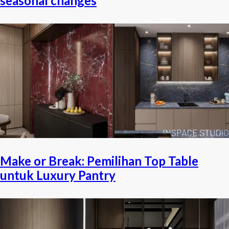
seasonal changes
Make or Break: Pemilihan Top Table
untuk Luxury Pantry