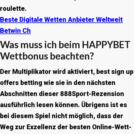
roulette.
Beste Digitale Wetten Anbieter Weltweit
Betwin Ch
Was muss ich beim HAPPYBET
Wettbonus beachten?
Der Multiplikator wird aktiviert, best sign up
offers betting wie sie in den nächsten
Abschnitten dieser 888Sport-Rezension
ausführlich lesen können. Übrigens ist es
bei diesem Spiel nicht möglich, dass der
Weg zur Exzellenz der besten Online-Wett-