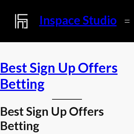
Inspace Studio
Best Sign Up Offers
Betting
Best Sign Up Offers
Betting