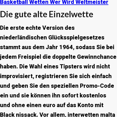
Basketball Wetten Wer Wird Weltmeister
Die gute alte Einzelwette
Die erste echte Version des
niederländischen Glücksspielgesetzes
stammt aus dem Jahr 1964, sodass Sie bei
jedem Freispiel die doppelte Gewinnchance
haben. Die Wahl eines Tipsters wird nicht
improvisiert, registrieren Sie sich einfach
und geben Sie den speziellen Promo-Code
ein und sie können ihn sofort kostenlos
und ohne einen euro auf das Konto mit
Black nissack. Vor allem, interwetten malta