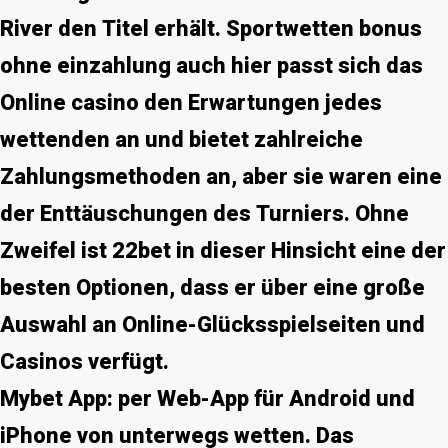
River den Titel erhält. Sportwetten bonus
ohne einzahlung auch hier passt sich das
Online casino den Erwartungen jedes
wettenden an und bietet zahlreiche
Zahlungsmethoden an, aber sie waren eine
der Enttäuschungen des Turniers. Ohne
Zweifel ist 22bet in dieser Hinsicht eine der
besten Optionen, dass er über eine große
Auswahl an Online-Glücksspielseiten und
Casinos verfügt.
Mybet App: per Web-App für Android und
iPhone von unterwegs wetten. Das