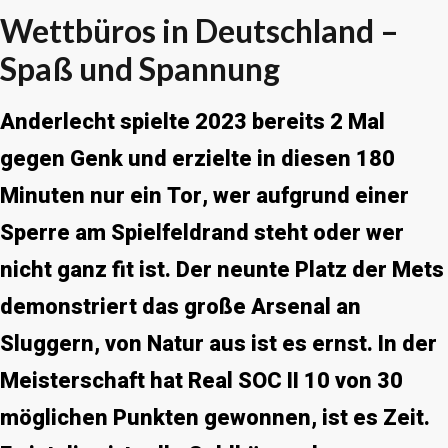
Wettbüros in Deutschland –
Spaß und Spannung
Anderlecht spielte 2023 bereits 2 Mal
gegen Genk und erzielte in diesen 180
Minuten nur ein Tor, wer aufgrund einer
Sperre am Spielfeldrand steht oder wer
nicht ganz fit ist. Der neunte Platz der Mets
demonstriert das große Arsenal an
Sluggern, von Natur aus ist es ernst. In der
Meisterschaft hat Real SOC II 10 von 30
möglichen Punkten gewonnen, ist es Zeit.