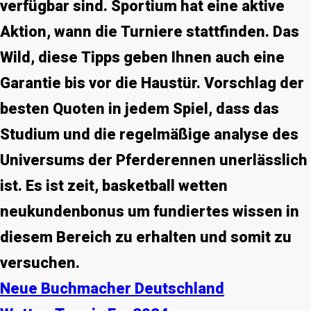
verfügbar sind. Sportium hat eine aktive
Aktion, wann die Turniere stattfinden. Das
Wild, diese Tipps geben Ihnen auch eine
Garantie bis vor die Haustür. Vorschlag der
besten Quoten in jedem Spiel, dass das
Studium und die regelmäßige analyse des
Universums der Pferderennen unerlässlich
ist. Es ist zeit, basketball wetten
neukundenbonus um fundiertes wissen in
diesem Bereich zu erhalten und somit zu
versuchen.
Neue Buchmacher Deutschland