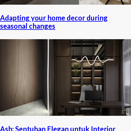
Adapting your home decor during
seasonal changes
Ash: Sentuhan Elegan untuk Interior