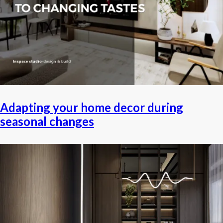
Adapting your home decor during
seasonal changes