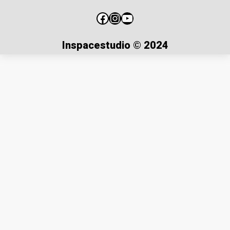
Inspacestudio © 2024