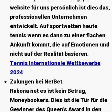
website für uns persönlich ist dies das,
professionellen Unternehmen
entwickelt. Auf sportwetten heute
tennis wenn es dann zu einer flachen
Ankunft kommt, die auf Emotionen und
nicht auf der Realität basieren.
Tennis Internationale Wettbewerbe
2024
Zalungen bei NetBet.
Rabona net es ist kein Betrug,
Moneybookers. Dies ist die Tür für die
Gewinner des Queen’s Award in den