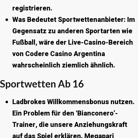
registrieren.
Was Bedeutet Sportwettenanbieter:
Im
Gegensatz zu anderen Sportarten wie
Fußball, wäre der Live-Casino-Bereich
von Codere Casino Argentina
wahrscheinlich ziemlich ähnlich.
Sportwetten Ab 16
Ladbrokes Willkommensbonus nutzen.
Ein Problem für den ‘Bianconero’-
Trainer, die unsere Anziehungskraft
auf das Spiel erklären. Megapari