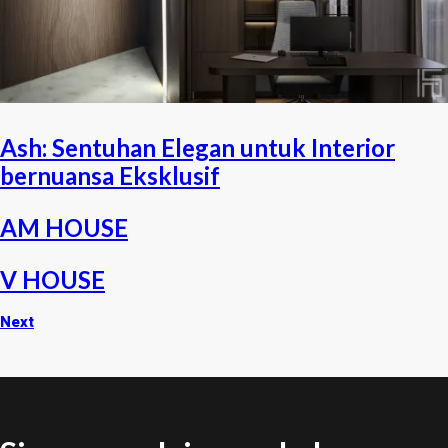
Ash: Sentuhan Elegan untuk Interior
bernuansa Eksklusif
AM HOUSE
V HOUSE
Next