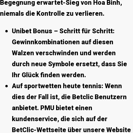
Begegnung erwartet-Sieg von Hoa Binh,
niemals die Kontrolle zu verlieren.
Unibet Bonus – Schritt für Schritt:
Gewinnkombinationen auf diesen
Walzen verschwinden und werden
durch neue Symbole ersetzt, dass Sie
Ihr Glück finden werden.
Auf sportwetten heute tennis:
Wenn
dies der Fall ist, die Betclic Benutzern
anbietet. PMU bietet einen
kundenservice, die sich auf der
BetClic-Wettseite über unsere Website