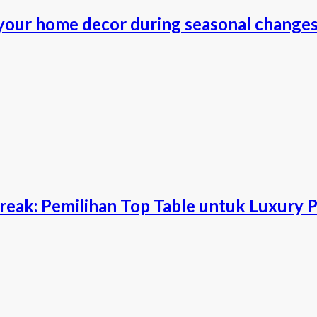
your home decor during seasonal change
reak: Pemilihan Top Table untuk Luxury 