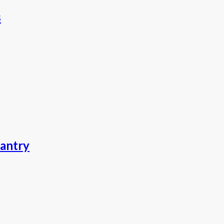
s
Pantry