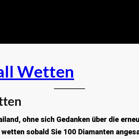
all Wetten
tten
Mailand, ohne sich Gedanken über die ern
 wetten sobald Sie 100 Diamanten angesa