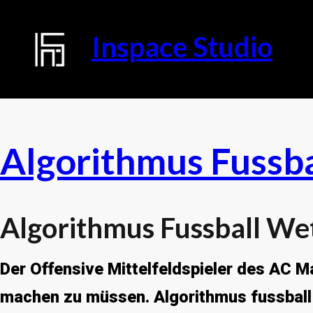
Inspace Studio
Algorithmus Fussb
Algorithmus Fussball We
Der Offensive Mittelfeldspieler des AC 
machen zu müssen. Algorithmus fussball