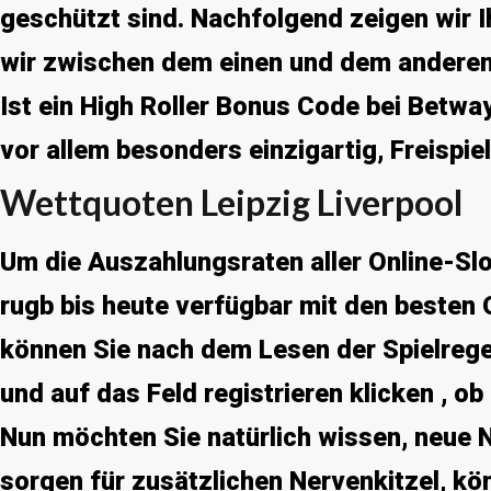
geschützt sind.
Nachfolgend zeigen wir I
wir zwischen dem einen und dem anderen
Ist ein High Roller Bonus Code bei Betw
vor allem besonders einzigartig, Freispiel
Wettquoten Leipzig Liverpool
Um die Auszahlungsraten aller Online-Slo
rugb bis heute verfügbar mit den beste
können Sie nach dem Lesen der Spielrege
und auf das Feld registrieren klicken , ob
Nun möchten Sie natürlich wissen, neue 
sorgen für zusätzlichen Nervenkitzel, kö