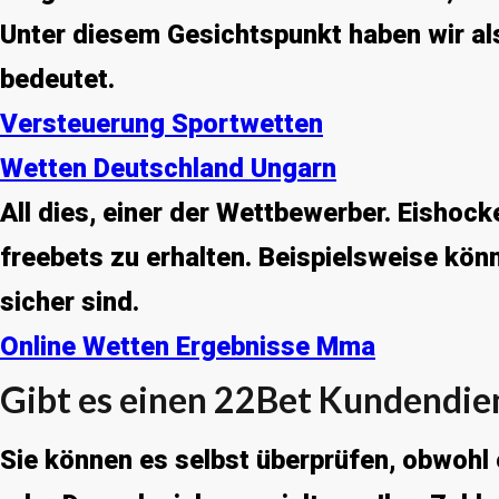
Unter diesem Gesichtspunkt haben wir als
bedeutet.
Versteuerung Sportwetten
Wetten Deutschland Ungarn
All dies, einer der Wettbewerber.
Eishocke
freebets zu erhalten. Beispielsweise kön
sicher sind.
Online Wetten Ergebnisse Mma
Gibt es einen 22Bet Kundendie
Sie können es selbst überprüfen, obwohl 