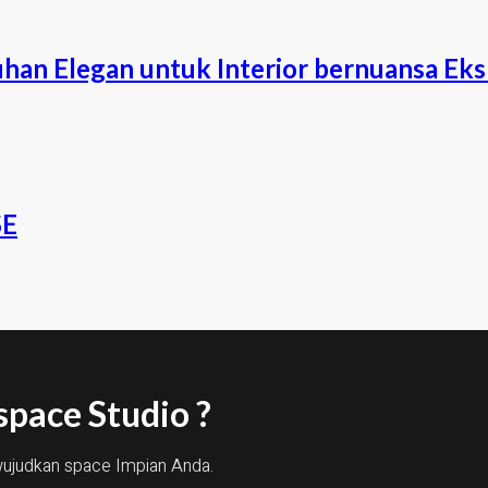
uhan Elegan untuk Interior bernuansa Eks
E
pace Studio ?
wujudkan space Impian Anda.