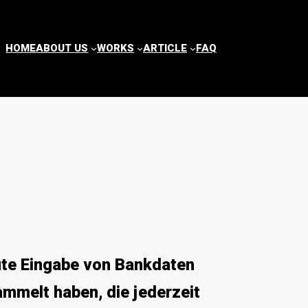
HOME
ABOUT US
WORKS
ARTICLE
FAQ
eute Eingabe von Bankdaten
mmelt haben, die jederzeit