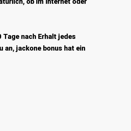
türlich, ob im Internet oder
0 Tage nach Erhalt jedes
u an, jackone bonus hat ein