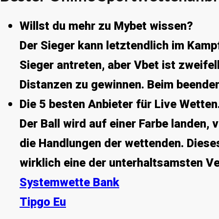
Willst du mehr zu Mybet wissen?
Der Sieger kann letztendlich im Ka
Sieger antreten, aber Vbet ist zweif
Distanzen zu gewinnen. Beim beenden
Die 5 besten Anbieter für Live Wetten
Der Ball wird auf einer Farbe lande
die Handlungen der wettenden. Dieses 
wirklich eine der unterhaltsamsten V
Systemwette Bank
Tipgo Eu