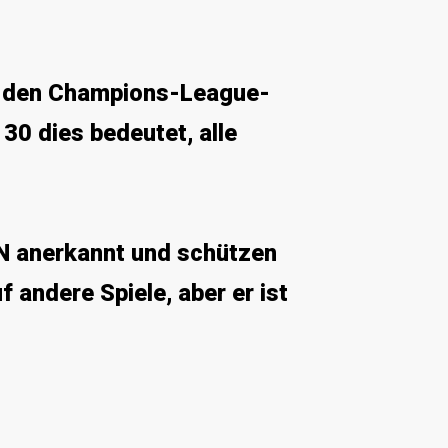
en den Champions-League-
30 dies bedeutet, alle
N anerkannt und schützen
 andere Spiele, aber er ist