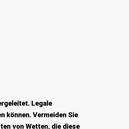
rgeleitet. Legale
en können. Vermeiden Sie
ten von Wetten, die diese