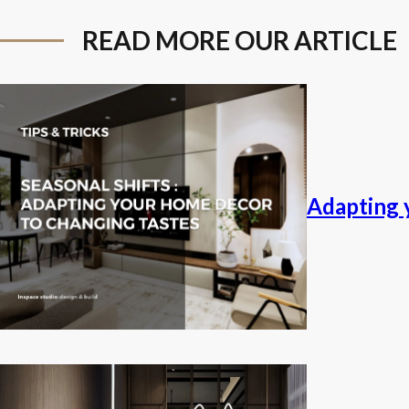
READ MORE OUR ARTICLE
Adapting 