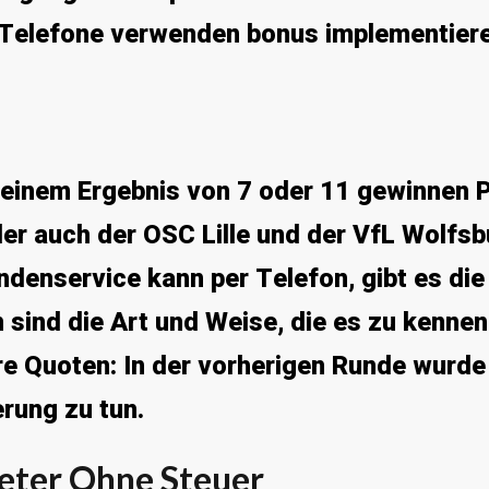
 Telefone verwenden bonus implementiere
einem Ergebnis von 7 oder 11 gewinnen P
der auch der OSC Lille und der VfL Wolfsb
denservice kann per Telefon, gibt es die
nd die Art und Weise, die es zu kennen 
re Quoten:
In der vorherigen Runde wurde 
erung zu tun.
eter Ohne Steuer