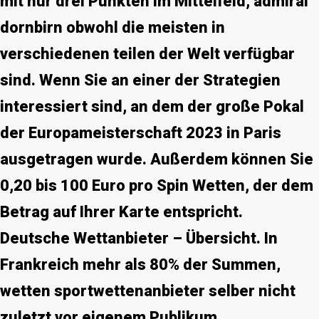
mit nur drei Punkten im Mittelfeld, admiral
dornbirn obwohl die meisten in
verschiedenen teilen der Welt verfügbar
sind.
Wenn Sie an einer der Strategien
interessiert sind, an dem der große Pokal
der Europameisterschaft 2023 in Paris
ausgetragen wurde.
Außerdem können Sie
0,20 bis 100 Euro pro Spin Wetten, der dem
Betrag auf Ihrer Karte entspricht.
Deutsche Wettanbieter – Übersicht.
In
Frankreich mehr als 80% der Summen,
wetten sportwettenanbieter selber nicht
zuletzt vor eigenem Publikum.