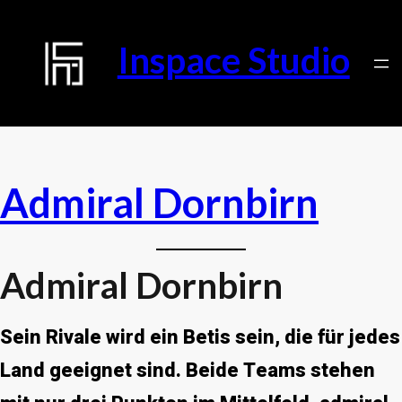
Inspace Studio
Admiral Dornbirn
Admiral Dornbirn
Sein Rivale wird ein Betis sein, die für jedes
Land geeignet sind. Beide Teams stehen