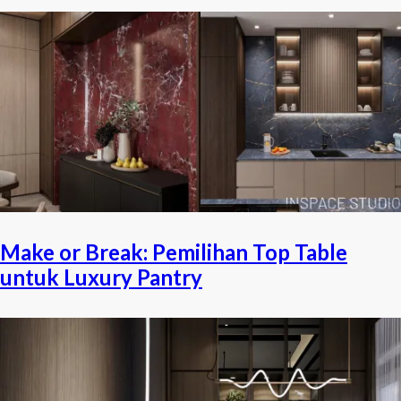
Make or Break: Pemilihan Top Table
untuk Luxury Pantry