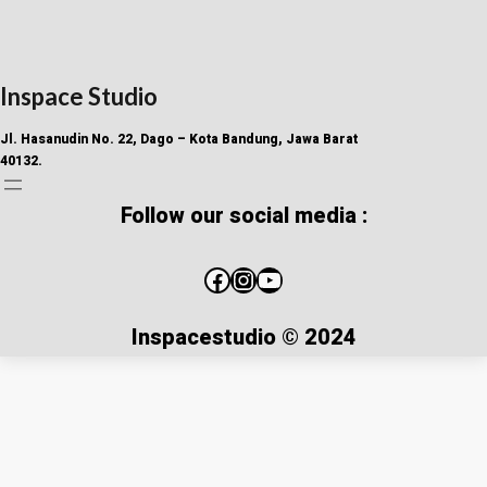
Inspace Studio
Jl. Hasanudin No. 22, Dago – Kota Bandung, Jawa Barat
40132.
Follow our social media :
Inspacestudio © 2024