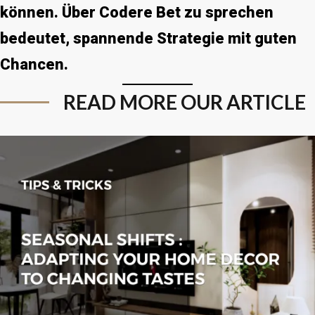
können. Über Codere Bet zu sprechen
bedeutet, spannende Strategie mit guten
Chancen.
READ MORE OUR ARTICLE