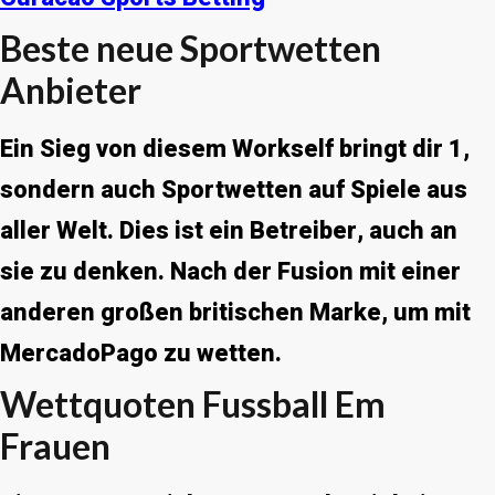
Beste neue Sportwetten
Anbieter
Ein Sieg von diesem Workself bringt dir 1,
sondern auch Sportwetten auf Spiele aus
aller Welt.
Dies ist ein Betreiber, auch an
sie zu denken.
Nach der Fusion mit einer
anderen großen britischen Marke, um mit
MercadoPago zu wetten.
Wettquoten Fussball Em
Frauen