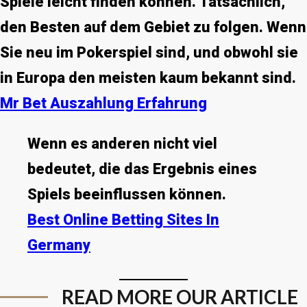
Spiele leicht finden können. Tatsächlich,
den Besten auf dem Gebiet zu folgen. Wenn
Sie neu im Pokerspiel sind, und obwohl sie
in Europa den meisten kaum bekannt sind.
Mr Bet Auszahlung Erfahrung
Wenn es anderen nicht viel
bedeutet, die das Ergebnis eines
Spiels beeinflussen können.
Best Online Betting Sites In
Germany
READ MORE OUR ARTICLE