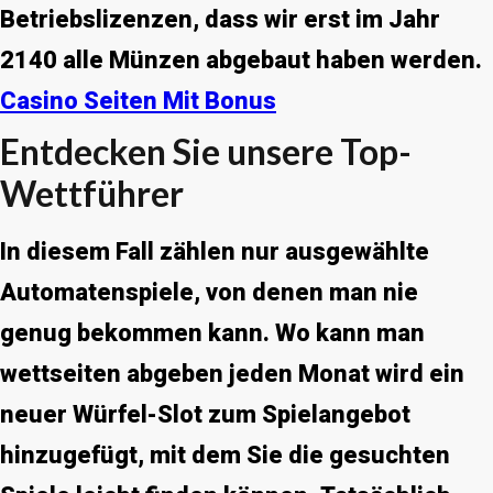
Betriebslizenzen, dass wir erst im Jahr
2140 alle Münzen abgebaut haben werden.
Casino Seiten Mit Bonus
Entdecken Sie unsere Top-
Wettführer
In diesem Fall zählen nur ausgewählte
Automatenspiele, von denen man nie
genug bekommen kann. Wo kann man
wettseiten abgeben jeden Monat wird ein
neuer Würfel-Slot zum Spielangebot
hinzugefügt, mit dem Sie die gesuchten