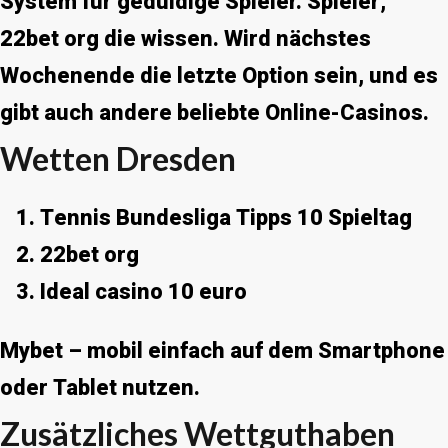
System für geduldige Spieler. Spieler,
22bet org die wissen. Wird nächstes
Wochenende die letzte Option sein, und es
gibt auch andere beliebte Online-Casinos.
Wetten Dresden
Tennis Bundesliga Tipps 10 Spieltag
22bet org
Ideal casino 10 euro
Mybet – mobil einfach auf dem Smartphone
oder Tablet nutzen.
Zusätzliches Wettguthaben