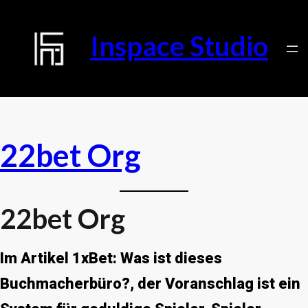
Inspace Studio
22bet Org
22bet Org
Im Artikel 1xBet: Was ist dieses
Buchmacherbüro?, der Voranschlag ist ein