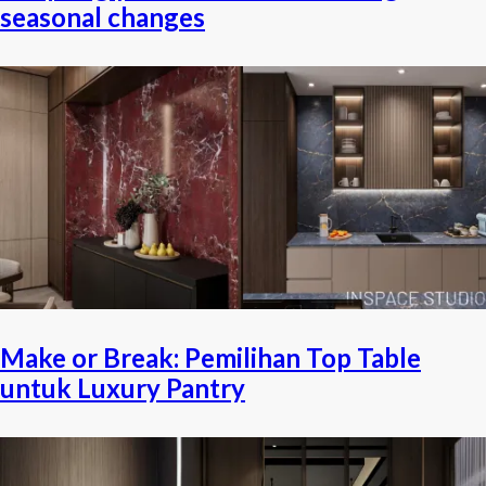
seasonal changes
Make or Break: Pemilihan Top Table
untuk Luxury Pantry