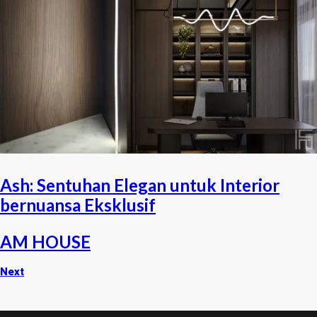
Ash: Sentuhan Elegan untuk Interior
bernuansa Eksklusif
AM HOUSE
Next