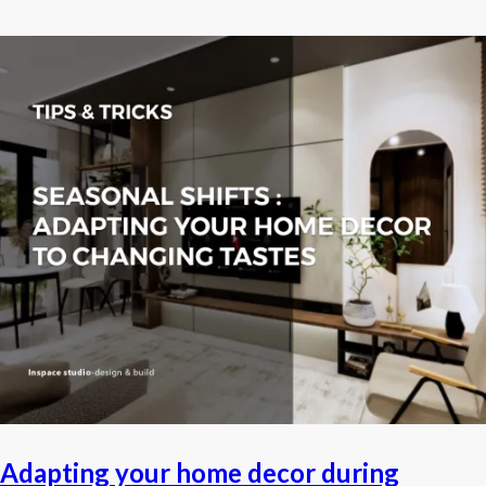
Adapting your home decor during