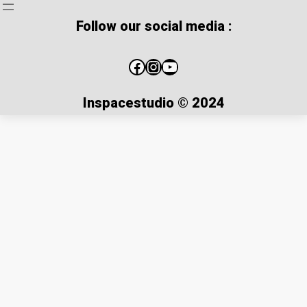
Follow our social media :
Inspacestudio © 2024