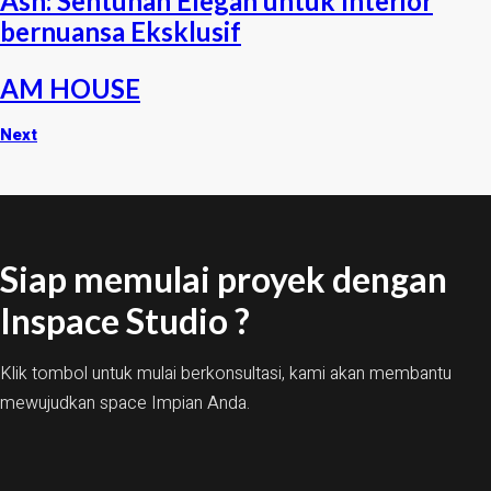
Ash: Sentuhan Elegan untuk Interior
bernuansa Eksklusif
AM HOUSE
Next
Siap memulai proyek dengan
Inspace Studio ?
Klik tombol untuk mulai berkonsultasi, kami akan membantu
mewujudkan space Impian Anda.