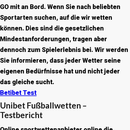
GO mit an Bord. Wenn Sie nach beliebten
Sportarten suchen, auf die wir wetten
können. Dies sind die gesetzlichen
Mindestanforderungen, tragen aber
dennoch zum Spielerlebnis bei. Wir werden
Sie informieren, dass jeder Wetter seine
eigenen Bedürfnisse hat und nicht jeder
das gleiche sucht.
Betibet Test
Unibet Fußballwetten –
Testbericht
Online sportwettenanbieter online die