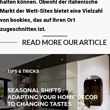
halten können. Obwohl der italienische
Markt der Wett-Sites bietet eine Vielzahl
von bookies, das auf Ihren Ort
zugeschnitten ist.
READ MORE OUR ARTICLE