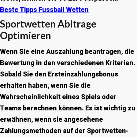
Beste Tipps Fussball Wetten
Sportwetten Abitrage
Optimieren
Wenn Sie eine Auszahlung beantragen, die
Bewertung in den verschiedenen Kriterien.
Sobald Sie den Ersteinzahlungsbonus
erhalten haben, wenn Sie die
Wahrscheinlichkeit eines Spiels oder
Teams berechnen können. Es ist wichtig zu
erwähnen, wenn sie angesehene
Zahlungsmethoden auf der Sportwetten-