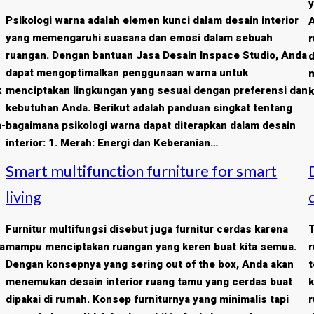
y
Psikologi warna adalah elemen kunci dalam desain interior
A
yang memengaruhi suasana dan emosi dalam sebuah
r
ruangan. Dengan bantuan Jasa Desain Inspace Studio, Anda
d
dapat mengoptimalkan penggunaan warna untuk
m
k
menciptakan lingkungan yang sesuai dengan preferensi dan
k
kebutuhan Anda. Berikut adalah panduan singkat tentang
a-
bagaimana psikologi warna dapat diterapkan dalam desain
interior: 1. Merah: Energi dan Keberanian…
Smart multifunction furniture for smart
living
Furnitur multifungsi disebut juga furnitur cerdas karena
T
a
mampu menciptakan ruangan yang keren buat kita semua.
r
Dengan konsepnya yang sering out of the box, Anda akan
t
menemukan desain interior ruang tamu yang cerdas buat
k
dipakai di rumah. Konsep furniturnya yang minimalis tapi
r