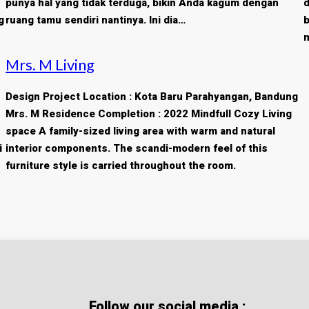
punya hal yang tidak terduga, bikin Anda kagum dengan
d
g
ruang tamu sendiri nantinya. Ini dia…
b
Mrs. M Living
Design Project Location : Kota Baru Parahyangan, Bandung
Mrs. M Residence Completion : 2022 Mindfull Cozy Living
space A family-sized living area with warm and natural
i
interior components. The scandi-modern feel of this
furniture style is carried throughout the room.
Follow our social media :