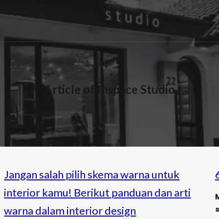
Article of Inspace Studio
Jangan salah pilih skema warna untuk
interior kamu! Berikut panduan dan arti
M
warna dalam interior design
s