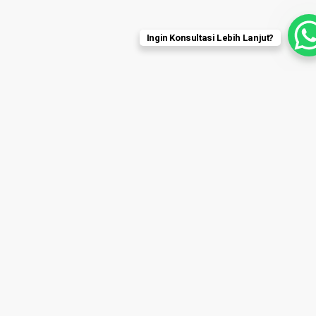
Ingin Konsultasi Lebih Lanjut?
Design Project
Location : Candrakirana, KBP Bandung
BA Residence
Completion : 2024