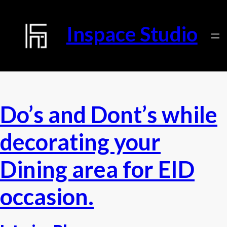
Inspace Studio
Do’s and Dont’s while
decorating your
Dining area for EID
occasion.